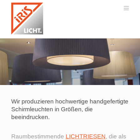
N
a
v
i
g
a
t
i
o
n
ü
Wir produzieren hochwertige handgefertigte
b
Schirmleuchten in Größen, die
e
r
beeindrucken.
s
p
r
Raumbestimmende
LICHTRIESEN
, die als
i