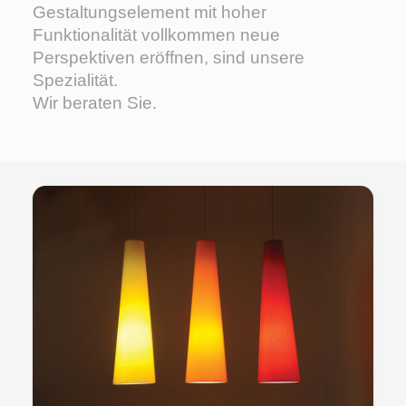
Gestaltungselement mit hoher
n
g
Funktionalität vollkommen neue
e
Perspektiven eröffnen, sind unsere
n
Spezialität.
Wir beraten Sie.